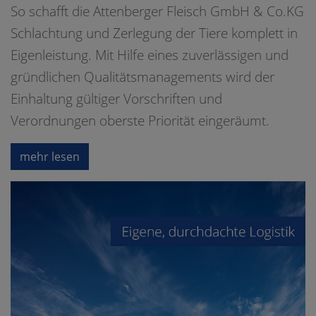
So schafft die Attenberger Fleisch GmbH & Co.KG
Schlachtung und Zerlegung der Tiere komplett in
Eigenleistung. Mit Hilfe eines zuverlässigen und
gründlichen Qualitätsmanagements wird der
Einhaltung gültiger Vorschriften und
Verordnungen oberste Priorität eingeräumt.
mehr lesen