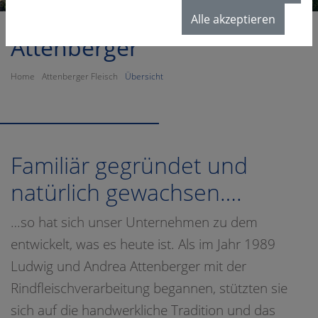
Alle akzeptieren
Attenberger
Home
Attenberger Fleisch
Übersicht
Familiär gegründet und
natürlich gewachsen….
…so hat sich unser Unternehmen zu dem
entwickelt, was es heute ist. Als im Jahr 1989
Ludwig und Andrea Attenberger mit der
Rindfleischverarbeitung begannen, stützten sie
sich auf die handwerkliche Tradition und das